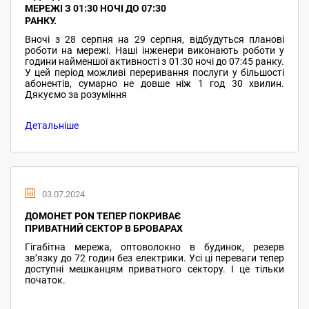
МЕРЕЖІ З 01:30 НОЧІ ДО 07:30
РАНКУ.
Вночі з 28 серпня на 29 серпня, відбудуться планові
роботи на мережі. Наші інженери виконають роботи у
години найменшої активності з 01:30 ночі до 07:45 ранку.
У цей період можливі переривання послуги у більшості
абонентів, сумарно не довше ніж 1 год 30 хвилин.
Дякуємо за розуміння
Детальніше
03.07.2024
ДОМОНЕТ PON ТЕПЕР ПОКРИВАЄ
ПРИВАТНИЙ СЕКТОР В БРОВАРАХ
Гігабітна мережа, оптоволокно в будинок, резерв
звʼязку до 72 годин без електрики. Усі ці переваги тепер
доступні мешканцям приватного сектору. І це тільки
початок.