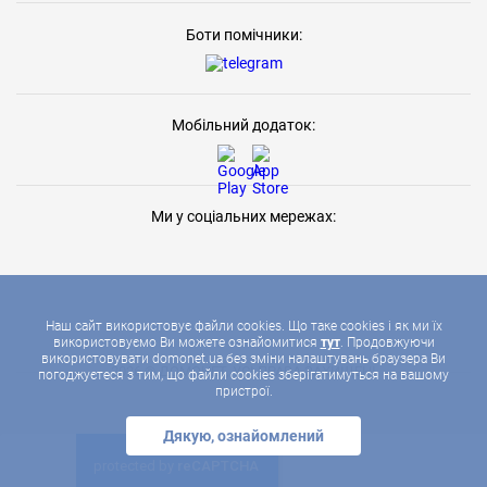
Боти помічники:
Мобільний додаток:
Ми у соціальних мережах:
Наш сайт використовує файли cookies. Що таке cookies і як ми їх
використовуємо Ви можете ознайомитися
тут
. Продовжуючи
використовувати domonet.ua без зміни налаштувань браузера Ви
2026 © ДОМОНЕТ, УСІ ПРАВА ЗАХИЩЕНІ
погоджуєтеся з тим, що файли cookies зберігатимуться на вашому
пристрої.
Дякую, ознайомлений