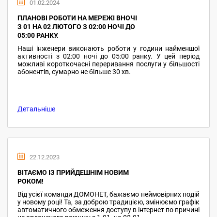
01.02.2024
ПЛАНОВІ РОБОТИ НА МЕРЕЖІ ВНОЧІ
З 01 НА 02 ЛЮТОГО З 02:00 НОЧІ ДО
05:00 РАНКУ.
Наші інженери виконають роботи у години найменшої
активності з 02:00 ночі до 05:00 ранку. У цей період
можливі короткочасні переривання послуги у більшості
абонентів, сумарно не більше 30 хв.
Детальніше
22.12.2023
ВІТАЄМО ІЗ ПРИЙДЕШНІМ НОВИМ
РОКОМ!
Від усієї команди ДОМОНЕТ, бажаємо неймовірних подій
у новому році! Та, за доброю традицією, змінюємо графік
автоматичного обмеження доступу в інтернет по причині