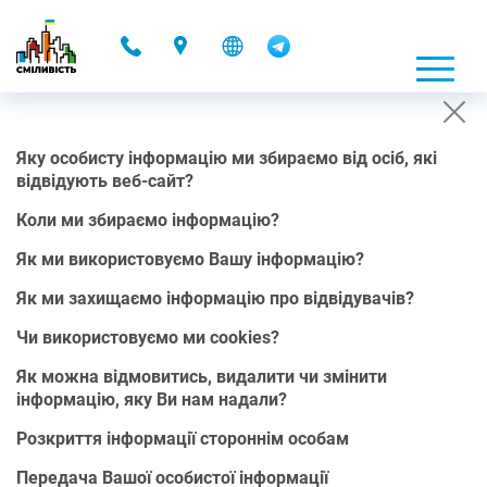
-
Яку особисту інформацію ми збираємо від осіб, які
ПОЛІТИКА КОНФІДЕНЦІЙНОСТІ
відвідують веб-сайт?
16.11.2021 12:38
Коли ми збираємо інформацію?
Як ми використовуємо Вашу інформацію?
Ця Політика конфіденційності розроблена для того, щоб краще
обслуговувати осіб, які переймаються питанням, яким чином в
Як ми захищаємо інформацію про відвідувачів?
Інтернеті використовується їх “Персональні дані" (Персональна
інформація). Персональна інформація використовується
Чи використовуємо ми cookies?
виключно в межах чинного законодавства України, зокрема в
межах Закону України “Про інформацію” та Закону України
Як можна відмовитись, видалити чи змінити
“Про захист персональних даних”.
інформацію, яку Ви нам надали?
Персональна інформація — це інформація, яку можна
Розкриття інформації стороннім особам
використовувати окремо або із залученням іншої інформації
для ідентифікації, зв’язку чи пошуку особи або для будь-якої
Передача Вашої особистої інформації
іншої ідентифікації особи в цьому контексті. Будь ласка,