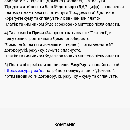
обираєте 2-й варіант 'Домонет'(Domonet), натиснути
'Продовжити' ввести Ваш № договору (5,6,7 цифр), назначення
платежу не змінювати, натиснути 'Продовжити'. Далі вже
корегуєте суму та сплачуєте, як звичайний платіж.
Платіж таким чином буде зараховано миттєво після оплати.
4) Так само і
в Приват24
, просто натискаєте "Платежі", в
пошуковій строці пишете Домонет, обираєте
"Домонет(оплатити домашній інтернет), потім вводите №
договору/id/рахунку, суму та сплачуєте.
Платіж таким чином буде зараховано миттєво після оплати.
5) Платіжні термінали поповнення
EasyPay
та онлайн на сайті
https://easypay.ua/ua
потрібно у пошуку знайти 'Домонет',
потім вводимо № договору/id/рахунку -- суму та сплачуєте.
КОМПАНІЯ