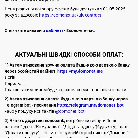
Нова редакція договору-оферти буде доступна з 01.05.2025
року за адресою
https://domonet.ua/uk/contract
Cплачуйте
онлайн в
кабінеті
- Економте час!
АКТУАЛЬНІ ШВИДКІ СПОСОБИ ОПЛАТ:
1) Автоматизована зручна оплата будь-якою карткою банку
через особистий кабінет
https://my.domonet.me
Логін: _
Пароль: __
Платіж таким чином буде зараховано миттєво після оплати.
2) Автоматизована оплата будь-якою карткою банку через
Telegram bot - посилання
https://telegram.me/domonet_bot
- або у пошуку контактів
@domonet_bot
3) Якщо
є додаток monobank,
потрібно натиснути "Інші
платежі", далі - "Комуналка" - "Додати адресу"(будь-яку) - далі
"Додати послугу" - потім у пошуковій строці пишете 'Домонет'-