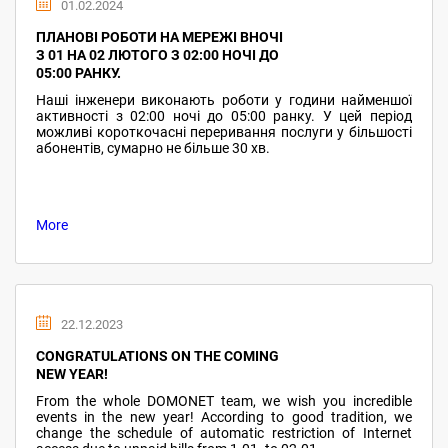
01.02.2024
ПЛАНОВІ РОБОТИ НА МЕРЕЖІ ВНОЧІ
З 01 НА 02 ЛЮТОГО З 02:00 НОЧІ ДО
05:00 РАНКУ.
Наші інженери виконають роботи у години найменшої
активності з 02:00 ночі до 05:00 ранку. У цей період
можливі короткочасні переривання послуги у більшості
абонентів, сумарно не більше 30 хв.
More
22.12.2023
CONGRATULATIONS ON THE COMING
NEW YEAR!
From the whole DOMONET team, we wish you incredible
events in the new year! According to good tradition, we
change the schedule of automatic restriction of Internet