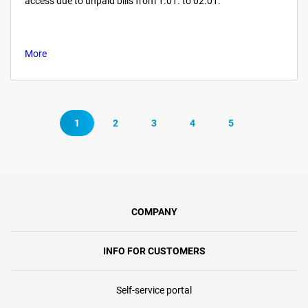
access due to unpaid bills from 1.01. to 02.01.
More
1
2
3
4
5
COMPANY
INFO FOR CUSTOMERS
Self-service portal