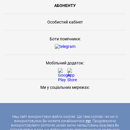
АБОНЕНТУ
Особистий кабінет
Боти помічники:
Мобільний додаток:
Ми у соціальних мережах:
Наш сайт використовує файли cookies. Що таке cookies і як ми їх
використовуємо Ви можете ознайомитися
тут
. Продовжуючи
використовувати domonet.ua без зміни налаштувань браузера Ви
2026 © ДОМОНЕТ, УСІ ПРАВА ЗАХИЩЕНІ
погоджуєтеся з тим, що файли cookies зберігатимуться на вашому