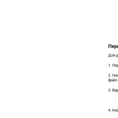
Пер
Для р
1. Пе
2. Ге
файл 
3. Ві
4. Ін