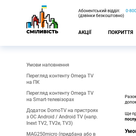
-
Абонентський відділ:
0-80
(дзвінки безкоштовно)
АКЦІЇ
ПОКРИТТЯ
Умови наповнення
Перегляд контенту Omega TV
на ПК
Перегляд контенту Omega TV
Разом
на Smart-телевізорах
допом
Додаток DomoTV на пристроях
Ще пр
з ОС Android / Android TV (напр.
послу
Inext TV2, TV2e, TV3)
Умо
MAG250micro (придбана або в