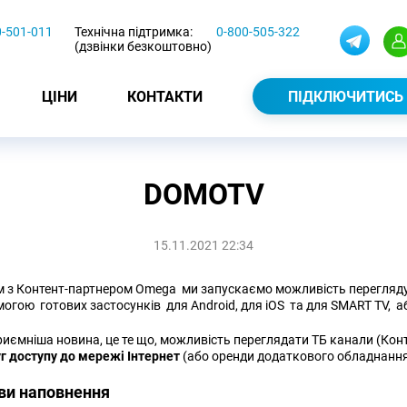
0-501-011
Технічна підтримка:
0-800-505-322
(дзвінки безкоштовно)
ЦІНИ
КОНТАКТИ
ПІДКЛЮЧИТИСЬ
DOMOTV
15.11.2021 22:34
 з Контент-партнером Omega ми запускаємо можливість перегляду 
огою готових застосунків для Android, для iOS та для SMART TV, а
иємніша новина, це те що, можливість переглядати ТБ канали (Кон
г доступу до мережі Інтернет
(або оренди додаткового обладнанн
ви наповнення