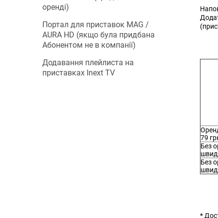
оренді)
Напов
Додат
Портал для приставок MAG /
(прис
AURA HD (якщо була придбана
Абонентом не в компанії)
Додавання плейлиста на
приставках Inext TV
Орен
79 гр
Без о
швидк
Без о
швид
* Дос