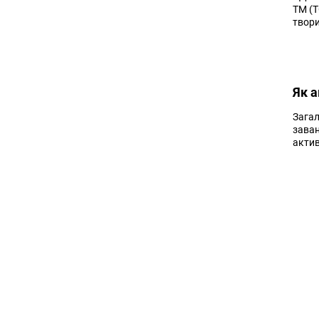
ТМ (Т
твори
Як 
Загал
заван
актив