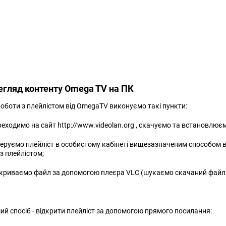
егляд контенту Omega TV на ПК
оботи з плейлістом від OmegaTV виконуємо такі пункти:
реходимо на сайт http://www.videolan.org , скачуємо та встановлює
неруємо плейліст в особистому кабінеті вищезазначеним способом в
з плейлістом;
дкриваємо файл за допомогою плеєра VLC (шукаємо скачаний файл п
ший спосіб - відкрити плейліст за допомогою прямого посилання: