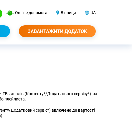
On-line допомога
Вінниця
UA
ЗАВАНТАЖИТИ ДОДАТОК
ТБ каналів (Контенту*/Додаткового сервісу*) за
бо плейлиста.
тент*/Додатковий сервіс*)
включено до вартості
я).