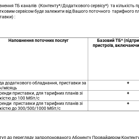
нення ТБ каналів (Контенту*/Додаткового сервісу*) та кількість п
ковим сервісом буде залежити від Вашого поточного тарифного п
тавки) :
Наповнення поточних послуг
Базовий ТБ* (підтр
пристроїв, включаючи
да додаткового обладнання, приставки за
+
н/місяць
ренди приставки, для тарифних планів зі
+
істю до 100 Мбіт/с
ренди приставки для тарифних планів зі
+
кістю до 300/500/1000 Мбіт/с
туп до перегляду запропонованого Абоненту Провайдером Контент