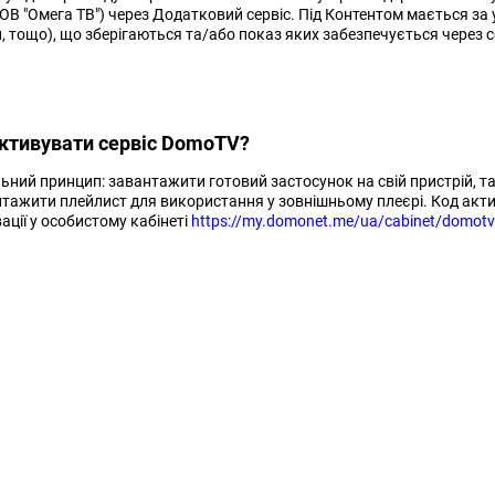
ОВ "Омега ТВ") через Додатковий сервіс. Під Контентом мається за ув
, тощо), що зберігаються та/або показ яких забезпечується через 
активувати сервіс DomoTV?
ьний принцип: завантажити готовий застосунок на свій пристрій, т
тажити плейлист для використання у зовнішньому плеєрі. Код акти
ації у особистому кабінеті
https://my.domonet.me/ua/cabinet/domotv