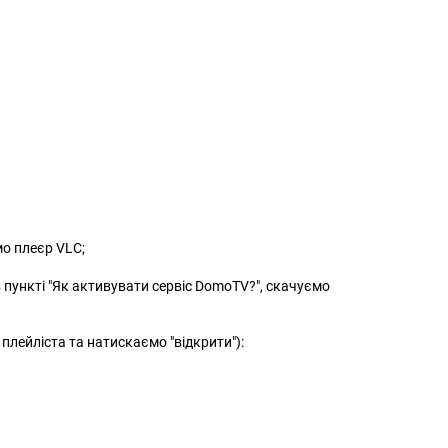
мо плеєр VLC;
 пункті "Як активувати сервіс DomoTV?", скачуємо
лейліста та натискаємо "відкрити"):