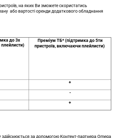
ристроїв, на яких Ви зможете скористатись
лану або вартості оренди додаткового обладнання
имка до 3х
Преміум ТБ* (підтримка до 5ти
 плейлисти)
пристроїв, включаючи плейлисти)
+
-
+
у здійснюється за допомогою Контент-партнера Omega