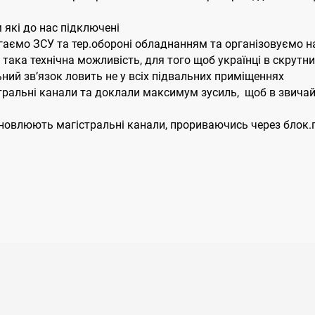
які до нас підключені
гаємо ЗСУ та тер.обороні обладнанням та організовуємо на
 є така технічна можливість, для того щоб українці в скрутн
ьний зв’язок ловить не у всіх підвальних приміщеннях
стральні канали та доклали максимум зусиль, щоб в звича
новлюють магістральні канали, прориваючись через блок.по