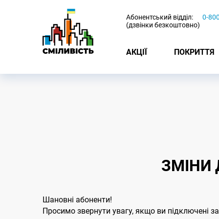
-
Абонентський відділ:
0-80
(дзвінки безкоштовно)
АКЦІЇ
ПОКРИТТЯ
ЗМIНИ 
Шановнi абоненти!
Просимо звернути увагу, якщо ви пiдключенi за