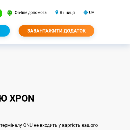
On-line допомога
Вінниця
UA
ЗАВАНТАЖИТИ ДОДАТОК
ЄЮ XPON
 терміналу ONU не входить у вартiсть вашого