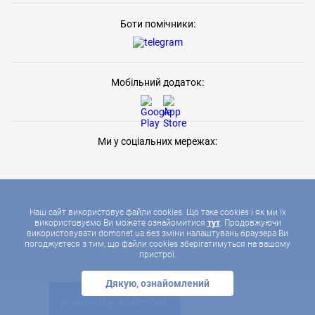
Боти помічники:
Мобільний додаток:
Ми у соціальних мережах:
Наш сайт використовує файли cookies. Що таке cookies і як ми їх
використовуємо Ви можете ознайомитися
тут
. Продовжуючи
використовувати domonet.ua без зміни налаштувань браузера Ви
2026 © ДОМОНЕТ, УСІ ПРАВА ЗАХИЩЕНІ
погоджуєтеся з тим, що файли cookies зберігатимуться на вашому
пристрої.
Дякую, ознайомлений