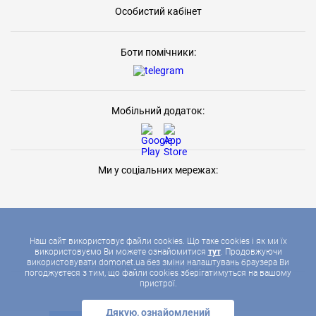
Особистий кабінет
Боти помічники:
Мобільний додаток:
Ми у соціальних мережах:
Наш сайт використовує файли cookies. Що таке cookies і як ми їх
використовуємо Ви можете ознайомитися
тут
. Продовжуючи
використовувати domonet.ua без зміни налаштувань браузера Ви
2026 © ДОМОНЕТ, УСІ ПРАВА ЗАХИЩЕНІ
погоджуєтеся з тим, що файли cookies зберігатимуться на вашому
пристрої.
Дякую, ознайомлений