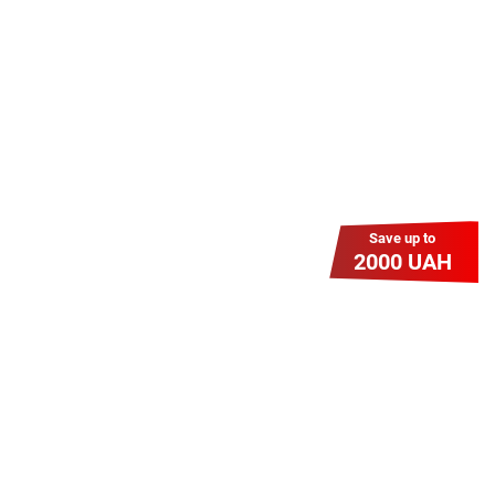
знижку? Оплати домашній Інтернет
наперед. Ми подаруємо тобі
додаткові місяці.
Save up to
2000 UAH
Гіга Гривня v 2.0
Мабуть, це наша наймасштабніша
акція для нових підключень!
Платіть разово за підключення, і
користуйтесь Гігабітом всього за 1
грн/міс УВЕСЬ цей рік до 01.01.2027
року!