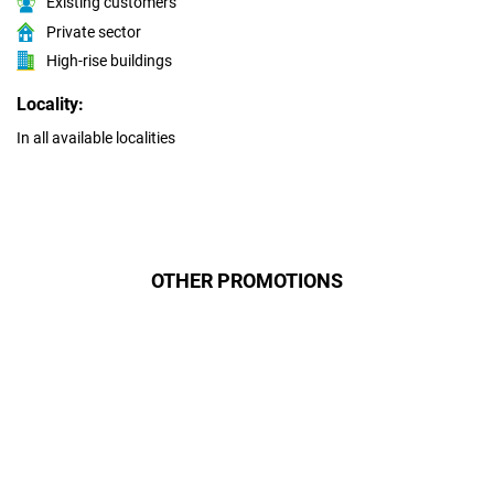
Existing customers
Private sector
High-rise buildings
Locality:
In all available localities
OTHER PROMOTIONS
Даруємо УСІМ додаткові
місяці Інтернету!
Бажаєш заощадити та отримати