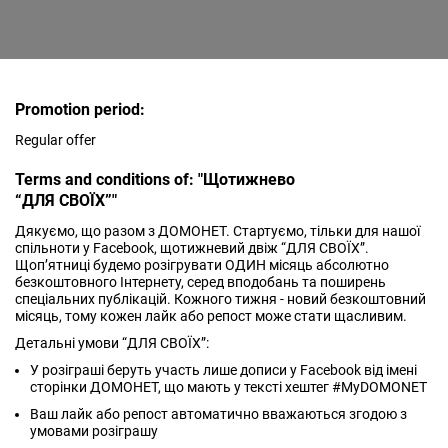
Promotion period:
Regular offer
Terms and conditions of: "Щотижнево
“ДЛЯ СВОЇХ”"
Дякуємо, що разом з ДОМОНЕТ. Стартуємо, тільки для нашої
спільноти у Facebook, щотижневий двіж “ДЛЯ СВОЇХ”.
Щоп’ятниці будемо розігрувати ОДИН місяць абсолютно
безкоштовного Інтернету, серед вподобань та поширень
спеціальних публікацій. Кожного тижня - новий безкоштовний
місяць, тому кожен лайк або репост може стати щасливим.
Детальні умови “ДЛЯ СВОЇХ”:
У розіграші беруть участь лише дописи у Facebook від імені
сторінки ДОМОНЕТ, що мають у тексті хештег #MyDOMONET
Ваш лайк або репост автоматично вважаються згодою з
умовами розіграшу