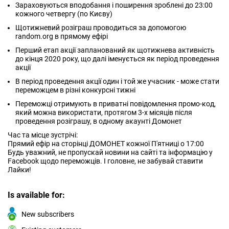
Зараховуються вподобання і поширення зроблені до 23:00
кожного четвергу (по Києву)
Щотижневий розіграш проводиться за допомогою
random.org в прямому ефірі
Перший етап акції запланований як щотижнева активність
до кінця 2020 року, що далі іменується як період проведення
акції
В період проведення акції один і той же учасник - може стати
переможцем в різні конкурсні тижні
Переможці отримують в приватні повідомлення промо-код,
який можна використати, протягом 3-х місяців після
проведення розіграшу, в одному акаунті Домонет
Час та місце зустрічі:
Прямий ефір на сторінці ДОМОНЕТ кожної П'ятниці о 17:00
Будь уважний, не пропускай новини на сайті та інформацію у
Facebook щодо переможців. І головне, не забувай ставити
Лайки!
Is available for:
New subscribers