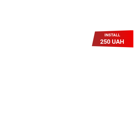
INSTALL
250 UAH
Легкий Старт
Легендарне підключення за
зниженою вартістю повертається.
Без додаткових передплат.
Пропозиція обмежена - поспішай