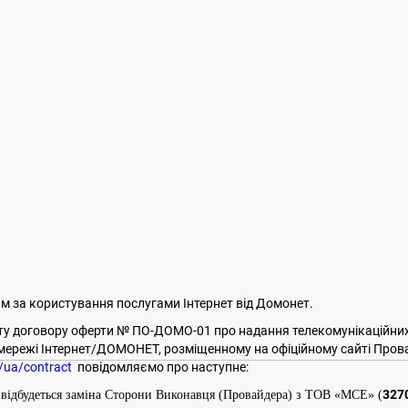
м за користування послугами Інтернет від Домонет.
кту договору оферти № ПО-ДОМО-01 про надання телекомунікаційних
 мережі Інтернет/ДОМОНЕТ, розміщенному на офіційному сайті Пров
/ua/contract
повідомляємо про наступне:
327
відбудеться заміна Сторони Виконавця (Провайдера) з ТОВ «МСЕ»
(