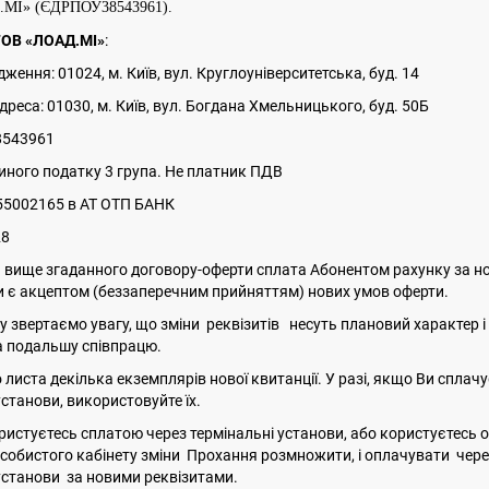
.МІ» (ЄДРПОУ
38543961).
ТОВ «ЛОАД.МІ»
:
ження: 01024, м. Київ, вул. Круглоуніверситетська, буд. 14
реса: 01030, м. Київ, вул. Богдана Хмельницького, буд. 50Б
8543961
иного податку 3 група. Не платник ПДВ
55002165 в АТ ОТП БАНК
28
1. вище згаданного договору-оферти сплата Абонентом рахунку за 
и є акцептом (беззаперечним прийняттям) нових умов оферти.
у звертаємо увагу, що зміни реквізитів несуть плановий характер і
а подальшу співпрацю.
листа декілька екземплярів нової квитанції. У разі, якщо Ви сплачу
установи, використовуйте їх.
истуєтесь сплатою через термінальні установи, або користуєтесь 
особистого кабінету зміни Прохання розмножити, і оплачувати чере
установи за новими реквізитами.